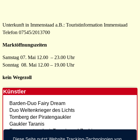
Unterkunft in Immenstaad a.B.: Touristinformation Immenstaad
Telefon 07545/2013700
Marktöffnungszeiten
Samstag 07. Mai 12.00 – 23.00 Uhr
Sonntag 08. Mai 12.00 – 19.00 Uhr
kein Wegezoll
Künstler
Barden-Duo Fairy Dream
Duo Weltenkrieger des Lichts
Tomberg der Piratengaukler
Gaukler Taranis
Feuerspectacel mit Taranis und Zachin
Schwertkämpfer
Diese Seite nutzt Website Tracking-Technologien von