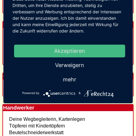
Piraten
Dritten, um ihre Dienste anzubieten, stetig zu
verbessern und Werbung entsprechend der Interessen
der Nutzer anzuzeigen. Ich bin damit einverstanden
Bälgerbelustigung
und kann meine Einwilligung jederzeit mit Wirkung für
die Zukunft widerrufen oder ändern.
Mäuseroulette
Kreiseley
Armbrustschießen Baldassare
Akzeptieren
Spannende Geschichten / Autorenlesungen
Verweigern
Gastro
mehr
Gaumenschmaus Essen und Getränke
Powered by
&
Handwerker
Deine Wegbegleiterin, Kartenlegen
Töpferei mit Kindertöpfern
Beutelschneiderwerkstatt