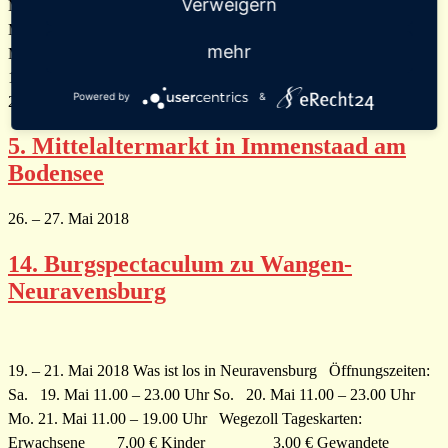
Verweigern
Mittelalter Schlossplatz 1 88709 Meersburg Unterkunft in
Meersburg? Tourist-Info Stadt Meersburg Marktplatz 1 88709
mehr
Meersburg Telefon 0 75 32 / 440-400 Öffnungszeiten: Freitag
12.10. ab 14.00 Uhr bis 22.00 Uhr Samstag 13.10. ab 11.00 Uhr bis
Powered by
&
22.00 Uhr Sonntag 14.10. ab 11.00 Uhr bis 19.00 […]
5. Mittelaltermarkt in Immenstaad am
Bodensee
26. – 27. Mai 2018
14. Burgspectaculum zu Wangen-
Neuravensburg
19. – 21. Mai 2018 Was ist los in Neuravensburg Öffnungszeiten:
Sa. 19. Mai 11.00 – 23.00 Uhr So. 20. Mai 11.00 – 23.00 Uhr
Mo. 21. Mai 11.00 – 19.00 Uhr Wegezoll Tageskarten:
Erwachsene 7,00 € Kinder 3,00 € Gewandete