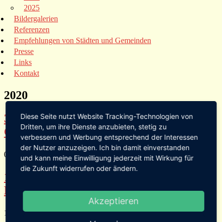
2025
Bildergalerien
Referenzen
Empfehlungen von Städten und Gemeinden
Presse
Links
Kontakt
2020
Diese Seite nutzt Website Tracking-Technologien von
3. Mittelaltermarkt auf dem
Dritten, um ihre Dienste anzubieten, stetig zu
Campingplatz Markdorf
verbessern und Werbung entsprechend der Interessen
der Nutzer anzuzeigen. Ich bin damit einverstanden
05. – 06. September 2020 Öffnungszeiten:
und kann meine Einwilligung jederzeit mit Wirkung für
die Zukunft widerrufen oder ändern.
13. historisches Markttreiben zu
Meersburg
Akzeptieren
12. – 14. Oktober 2018- Meersburg Schlossplatz Zeitreise ins