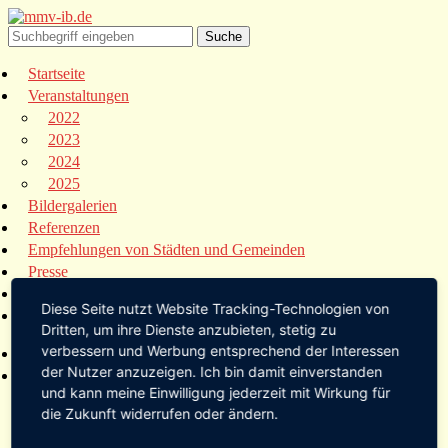
Startseite
Veranstaltungen
2022
2023
2024
2025
Bildergalerien
Referenzen
Empfehlungen von Städten und Gemeinden
Presse
Links
Diese Seite nutzt Website Tracking-Technologien von
Kontakt
Dritten, um ihre Dienste anzubieten, stetig zu
verbessern und Werbung entsprechend der Interessen
Startseite
der Nutzer anzuzeigen. Ich bin damit einverstanden
Veranstaltungen
und kann meine Einwilligung jederzeit mit Wirkung für
2022
die Zukunft widerrufen oder ändern.
2023
2024