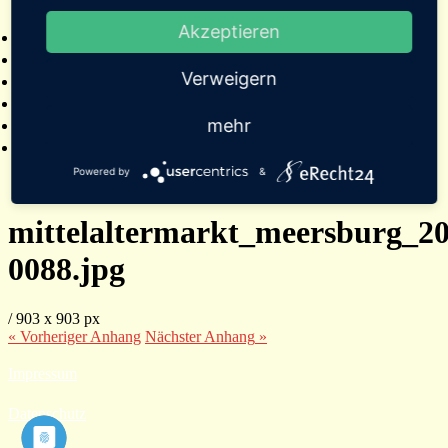
2025
Akzeptieren
Bildergalerien
Referenzen
Verweigern
Empfehlungen von Städten und Gemeinden
Presse
mehr
Links
Kontakt
Powered by
&
mittelaltermarkt_meersburg_20
0088.jpg
/
903
x
903 px
« Vorheriger
Anhang
Nächster
Anhang
»
Impressum
Datenschutz