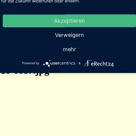
für die Zukunft widerrufen oder ändern.
Akzeptieren
Verweigern
mehr
Powered by
&
16-0087.jpg