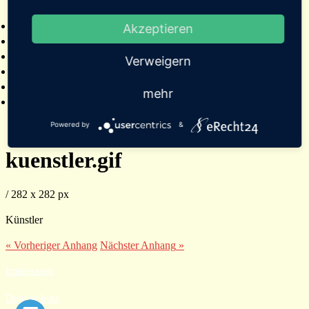
2025
Bildergalerien
Akzeptieren
Referenzen
Empfehlungen von Städten und Gemeinden
Verweigern
Presse
Links
mehr
Kontakt
Powered by
&
kuenstler.gif
/
282
x
282 px
Künstler
« Vorheriger
Anhang
Nächster
Anhang
»
Impressum
Datenschutz