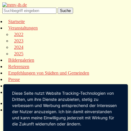
Startseite
Veranstaltungen
2022
2023
2024
2025
Bildergalerien
Referenzen
Empfehlungen von Städten und Gemeinden
Presse
Links
Kontakt
Diese Seite nutzt Website Tracking-Technologien von
Dritten, um ihre Dienste anzubieten, stetig zu
Startseite
verbessern und Werbung entsprechend der Interessen
Veranstaltungen
der Nutzer anzuzeigen. Ich bin damit einverstanden
2022
und kann meine Einwilligung jederzeit mit Wirkung für
2023
die Zukunft widerrufen oder ändern.
2024