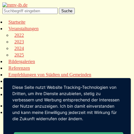
Startseite
Veranstaltungen
2022
2023
2024
2025
Bildergalerien
Referenzen
Empfehlungen von Städten und Gemeinden
Presse
Diese Seite nutzt Website Tracking-Technologien von
Links
Dritten, um ihre Dienste anzubieten, stetig zu
Kontakt
verbessern und Werbung entsprechend der Interessen
Startseite
der Nutzer anzuzeigen. Ich bin damit einverstanden
Veranstaltungen
und kann meine Einwilligung jederzeit mit Wirkung für
die Zukunft widerrufen oder ändern.
2022
2023
2024