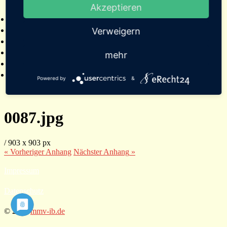
Akzeptieren
2025
Bildergalerien
Referenzen
Verweigern
Empfehlungen von Städten und Gemeinden
Presse
mehr
Links
Kontakt
Powered by
&
0087.jpg
/
903
x
903 px
« Vorheriger
Anhang
Nächster
Anhang
»
Impressum
Datenschutz
© 2026
mmv-ib.de