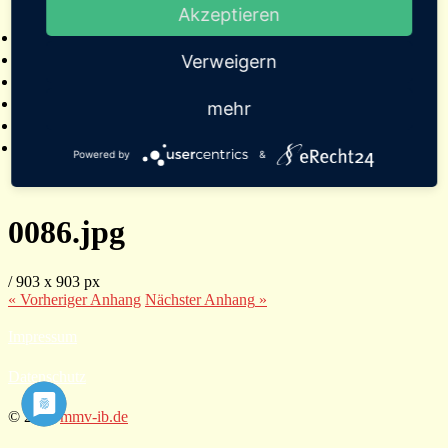
Akzeptieren
2025
Bildergalerien
Referenzen
Verweigern
Empfehlungen von Städten und Gemeinden
Presse
mehr
Links
Kontakt
Powered by
&
0086.jpg
/
903
x
903 px
« Vorheriger
Anhang
Nächster
Anhang
»
Impressum
Datenschutz
© 2026
mmv-ib.de