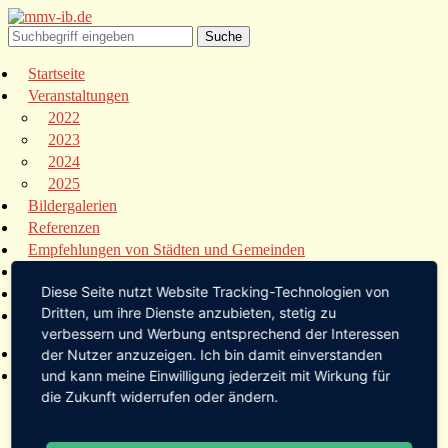
Startseite
Veranstaltungen
2022
2023
2024
2025
Bildergalerien
Referenzen
Empfehlungen von Städten und Gemeinden
Presse
Diese Seite nutzt Website Tracking-Technologien von
Links
Dritten, um ihre Dienste anzubieten, stetig zu
Kontakt
verbessern und Werbung entsprechend der Interessen
Startseite
der Nutzer anzuzeigen. Ich bin damit einverstanden
Veranstaltungen
und kann meine Einwilligung jederzeit mit Wirkung für
die Zukunft widerrufen oder ändern.
2022
2023
2024