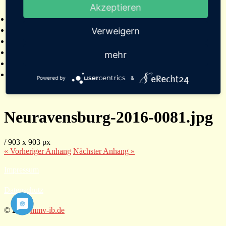
Akzeptieren
2025
Bildergalerien
Referenzen
Verweigern
Empfehlungen von Städten und Gemeinden
Presse
mehr
Links
Kontakt
Powered by
&
Neuravensburg-2016-0081.jpg
/
903
x
903 px
« Vorheriger
Anhang
Nächster
Anhang
»
Impressum
Datenschutz
© 2026
mmv-ib.de