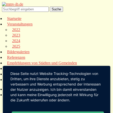
Startseite
Veranstaltungen
2022
2023
2024
2025
Bildergalerien
Referenzen
Empfehlungen von Städten und Gemeinden
Presse
Diese Seite nutzt Website Tracking-Technologien von
Links
Dritten, um ihre Dienste anzubieten, stetig zu
Kontakt
verbessern und Werbung entsprechend der Interessen
Startseite
der Nutzer anzuzeigen. Ich bin damit einverstanden
Veranstaltungen
und kann meine Einwilligung jederzeit mit Wirkung für
die Zukunft widerrufen oder ändern.
2022
2023
2024