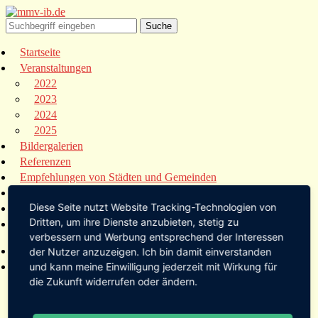
Startseite
Veranstaltungen
2022
2023
2024
2025
Bildergalerien
Referenzen
Empfehlungen von Städten und Gemeinden
Presse
Diese Seite nutzt Website Tracking-Technologien von
Links
Dritten, um ihre Dienste anzubieten, stetig zu
Kontakt
verbessern und Werbung entsprechend der Interessen
Startseite
der Nutzer anzuzeigen. Ich bin damit einverstanden
Veranstaltungen
und kann meine Einwilligung jederzeit mit Wirkung für
die Zukunft widerrufen oder ändern.
2022
2023
2024