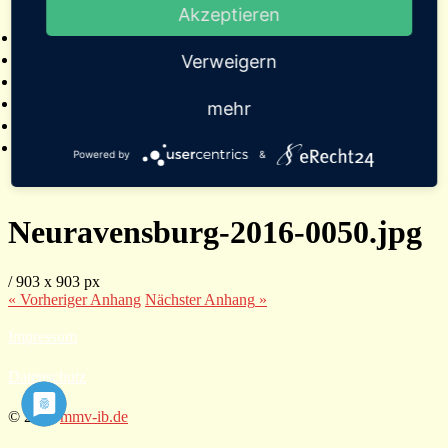
Akzeptieren
2025
Bildergalerien
Referenzen
Verweigern
Empfehlungen von Städten und Gemeinden
Presse
mehr
Links
Kontakt
Powered by
&
Neuravensburg-2016-0050.jpg
/
903
x
903 px
« Vorheriger
Anhang
Nächster
Anhang
»
Impressum
Datenschutz
© 2026
mmv-ib.de