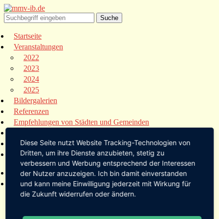
Startseite
Veranstaltungen
2022
2023
2024
2025
Bildergalerien
Referenzen
Empfehlungen von Städten und Gemeinden
Presse
Diese Seite nutzt Website Tracking-Technologien von
Links
Dritten, um ihre Dienste anzubieten, stetig zu
Kontakt
verbessern und Werbung entsprechend der Interessen
Startseite
der Nutzer anzuzeigen. Ich bin damit einverstanden
Veranstaltungen
und kann meine Einwilligung jederzeit mit Wirkung für
die Zukunft widerrufen oder ändern.
2022
2023
2024