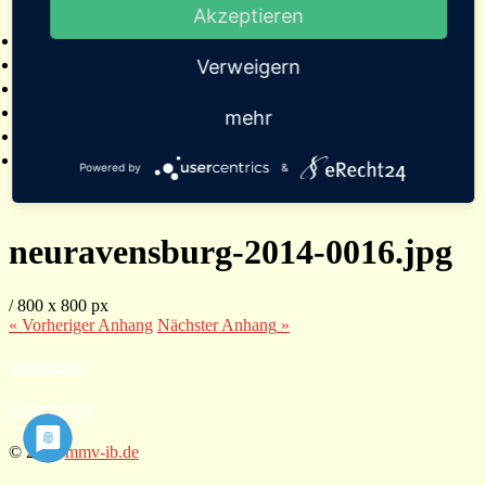
Akzeptieren
2025
Bildergalerien
Referenzen
Verweigern
Empfehlungen von Städten und Gemeinden
Presse
mehr
Links
Kontakt
Powered by
&
neuravensburg-2014-0016.jpg
/
800
x
800 px
« Vorheriger
Anhang
Nächster
Anhang
»
Impressum
Datenschutz
© 2026
mmv-ib.de