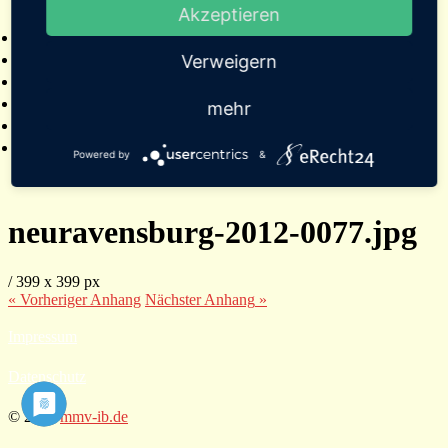
Akzeptieren
2025
Verweigern
mehr
Powered by
&
neuravensburg-2012-0077.jpg
/
399
x
399 px
« Vorheriger
Anhang
Nächster
Anhang
»
Impressum
Datenschutz
© 2026
mmv-ib.de