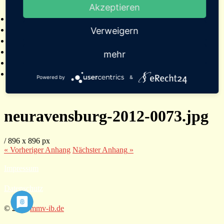
Akzeptieren
2025
Bildergalerien
Referenzen
Verweigern
Empfehlungen von Städten und Gemeinden
Presse
mehr
Links
Kontakt
Powered by
&
neuravensburg-2012-0073.jpg
/
896
x
896 px
« Vorheriger
Anhang
Nächster
Anhang
»
Impressum
Datenschutz
© 2026
mmv-ib.de