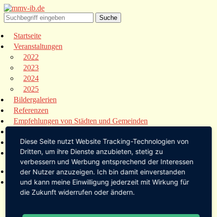
Startseite
Veranstaltungen
2022
2023
2024
2025
Bildergalerien
Referenzen
Empfehlungen von Städten und Gemeinden
Presse
Diese Seite nutzt Website Tracking-Technologien von
Links
Dritten, um ihre Dienste anzubieten, stetig zu
Kontakt
verbessern und Werbung entsprechend der Interessen
Startseite
der Nutzer anzuzeigen. Ich bin damit einverstanden
Veranstaltungen
und kann meine Einwilligung jederzeit mit Wirkung für
die Zukunft widerrufen oder ändern.
2022
2023
2024