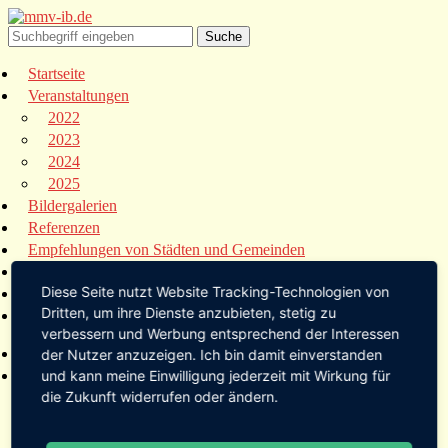
Startseite
Veranstaltungen
2022
2023
2024
2025
Bildergalerien
Referenzen
Empfehlungen von Städten und Gemeinden
Presse
Diese Seite nutzt Website Tracking-Technologien von
Links
Dritten, um ihre Dienste anzubieten, stetig zu
Kontakt
verbessern und Werbung entsprechend der Interessen
Startseite
der Nutzer anzuzeigen. Ich bin damit einverstanden
Veranstaltungen
und kann meine Einwilligung jederzeit mit Wirkung für
die Zukunft widerrufen oder ändern.
2022
2023
2024