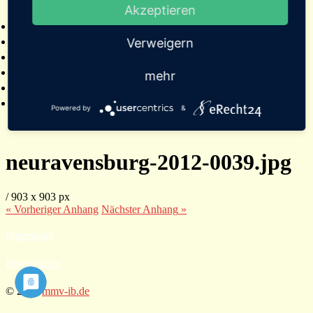
Akzeptieren
2025
Bildergalerien
Referenzen
Verweigern
Empfehlungen von Städten und Gemeinden
Presse
mehr
Links
Kontakt
Powered by
&
neuravensburg-2012-0039.jpg
/
903
x
903 px
« Vorheriger
Anhang
Nächster
Anhang
»
Impressum
Datenschutz
© 2026
mmv-ib.de