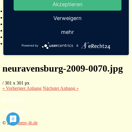
Akzeptieren
2025
Verweigern
mehr
Powered by
&
neuravensburg-2009-0070.jpg
/
301
x
301 px
« Vorheriger
Anhang
Nächster
Anhang
»
Impressum
Datenschutz
© 2026
mmv-ib.de