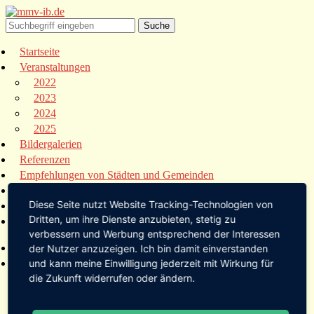
Startseite
Veranstaltungen
2022
2023
2024
2025
Bildergalerien
Referenzen
Empfehlungen von Städten und Gemeinden
Presse
Diese Seite nutzt Website Tracking-Technologien von
Links
Dritten, um ihre Dienste anzubieten, stetig zu
Kontakt
verbessern und Werbung entsprechend der Interessen
Startseite
der Nutzer anzuzeigen. Ich bin damit einverstanden
Veranstaltungen
und kann meine Einwilligung jederzeit mit Wirkung für
die Zukunft widerrufen oder ändern.
2022
2023
2024