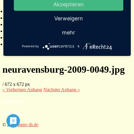
Akzeptieren
2025
Bildergalerien
Referenzen
Verweigern
Empfehlungen von Städten und Gemeinden
Presse
mehr
Links
Kontakt
Powered by
&
neuravensburg-2009-0049.jpg
/
672
x
672 px
« Vorheriger
Anhang
Nächster
Anhang
»
Impressum
Datenschutz
© 2026
mmv-ib.de