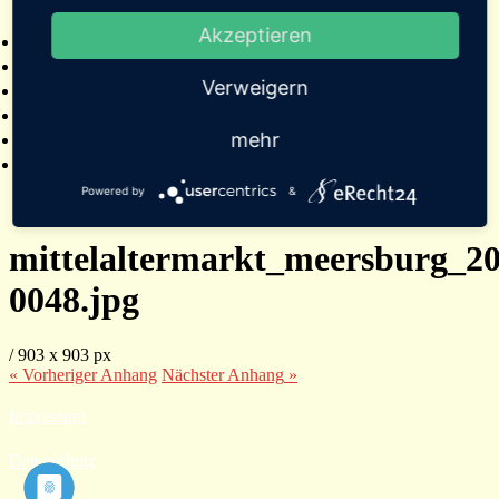
2025
Akzeptieren
Bildergalerien
Referenzen
Verweigern
Empfehlungen von Städten und Gemeinden
Presse
mehr
Links
Kontakt
Powered by
&
mittelaltermarkt_meersburg_20
0048.jpg
/
903
x
903 px
« Vorheriger
Anhang
Nächster
Anhang
»
Impressum
Datenschutz