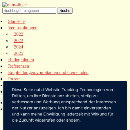
Startseite
Veranstaltungen
2022
2023
2024
2025
Bildergalerien
Referenzen
Empfehlungen von Städten und Gemeinden
Presse
Links
Diese Seite nutzt Website Tracking-Technologien von
Kontakt
Dritten, um ihre Dienste anzubieten, stetig zu
verbessern und Werbung entsprechend der Interessen
Startseite
der Nutzer anzuzeigen. Ich bin damit einverstanden
Veranstaltungen
und kann meine Einwilligung jederzeit mit Wirkung für
2022
die Zukunft widerrufen oder ändern.
2023
2024