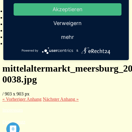
2025
Akzeptieren
Bildergalerien
Referenzen
Verweigern
Empfehlungen von Städten und Gemeinden
Presse
mehr
Links
Kontakt
Powered by
&
mittelaltermarkt_meersburg_20
0038.jpg
/
903
x
903 px
« Vorheriger
Anhang
Nächster
Anhang
»
Impressum
Datenschutz