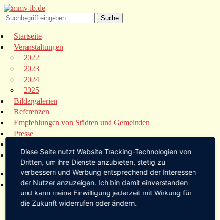
Startseite
Veranstaltungen
2022
2023
2024
2025
Bildergalerien
Referenzen
Empfehlungen von Städten und Gemeinden
Presse
Links
Diese Seite nutzt Website Tracking-Technologien von
Kontakt
Dritten, um ihre Dienste anzubieten, stetig zu
verbessern und Werbung entsprechend der Interessen
Startseite
der Nutzer anzuzeigen. Ich bin damit einverstanden
Veranstaltungen
und kann meine Einwilligung jederzeit mit Wirkung für
2022
die Zukunft widerrufen oder ändern.
2023
2024