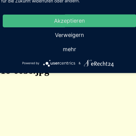
für die Zukunft widerrufen oder ändern.
Akzeptieren
Verweigern
mehr
Powered by
&
16-0036.jpg