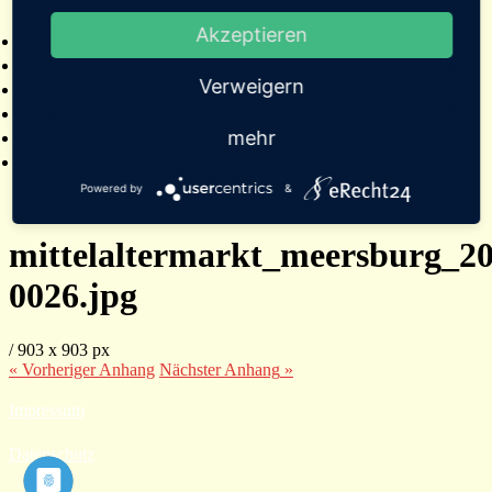
2025
Akzeptieren
Bildergalerien
Referenzen
Verweigern
Empfehlungen von Städten und Gemeinden
Presse
mehr
Links
Kontakt
Powered by
&
mittelaltermarkt_meersburg_20
0026.jpg
/
903
x
903 px
« Vorheriger
Anhang
Nächster
Anhang
»
Impressum
Datenschutz