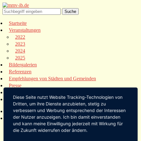
Startseite
Veranstaltungen
2022
2023
2024
2025
Bildergalerien
Referenzen
Empfehlungen von Städten und Gemeinden
Presse
Links
Diese Seite nutzt Website Tracking-Technologien von
Kontakt
Dritten, um ihre Dienste anzubieten, stetig zu
verbessern und Werbung entsprechend der Interessen
Startseite
der Nutzer anzuzeigen. Ich bin damit einverstanden
Veranstaltungen
und kann meine Einwilligung jederzeit mit Wirkung für
2022
die Zukunft widerrufen oder ändern.
2023
2024