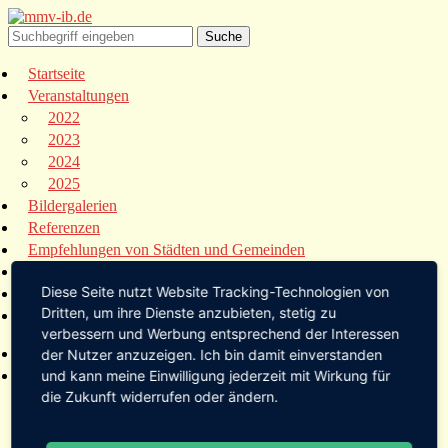
Startseite
Veranstaltungen
2022
2023
2024
2025
Bildergalerien
Referenzen
Empfehlungen von Städten und Gemeinden
Presse
Diese Seite nutzt Website Tracking-Technologien von
Links
Dritten, um ihre Dienste anzubieten, stetig zu
Kontakt
verbessern und Werbung entsprechend der Interessen
Startseite
der Nutzer anzuzeigen. Ich bin damit einverstanden
Veranstaltungen
und kann meine Einwilligung jederzeit mit Wirkung für
die Zukunft widerrufen oder ändern.
2022
2023
2024