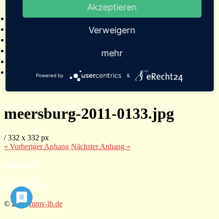
Akzeptieren
2025
Bildergalerien
Referenzen
Verweigern
Empfehlungen von Städten und Gemeinden
Presse
mehr
Links
Kontakt
Powered by
&
meersburg-2011-0133.jpg
/
332
x
332 px
« Vorheriger
Anhang
Nächster
Anhang
»
Impressum
Datenschutz
© 2026
mmv-ib.de