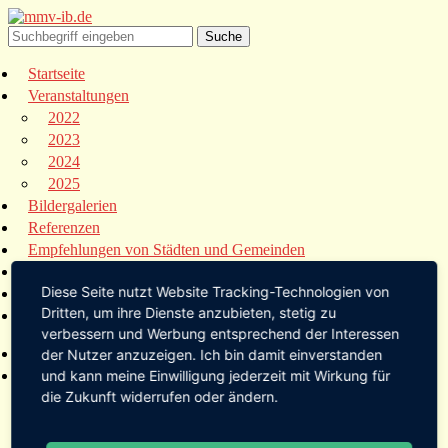
Startseite
Veranstaltungen
2022
2023
2024
2025
Bildergalerien
Referenzen
Empfehlungen von Städten und Gemeinden
Presse
Diese Seite nutzt Website Tracking-Technologien von
Links
Dritten, um ihre Dienste anzubieten, stetig zu
Kontakt
verbessern und Werbung entsprechend der Interessen
Startseite
der Nutzer anzuzeigen. Ich bin damit einverstanden
Veranstaltungen
und kann meine Einwilligung jederzeit mit Wirkung für
die Zukunft widerrufen oder ändern.
2022
2023
2024