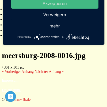
Akzeptieren
2025
Bildergalerien
Referenzen
Verweigern
Empfehlungen von Städten und Gemeinden
Presse
mehr
Links
Kontakt
Powered by
&
meersburg-2008-0016.jpg
/
301
x
301 px
« Vorheriger
Anhang
Nächster
Anhang
»
Impressum
Datenschutz
© 2026
mmv-ib.de