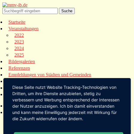
Startseite
Veranstaltungen
2022
2023
2024
2025
Bildergalerien
Referenzen
Empfehlungen von Städten und Gemeinden
Presse
Diese Seite nutzt Website Tracking-Technologien von
Links
Dritten, um ihre Dienste anzubieten, stetig zu
Kontakt
verbessern und Werbung entsprechend der Interessen
Startseite
der Nutzer anzuzeigen. Ich bin damit einverstanden
Veranstaltungen
und kann meine Einwilligung jederzeit mit Wirkung für
die Zukunft widerrufen oder ändern.
2022
2023
2024