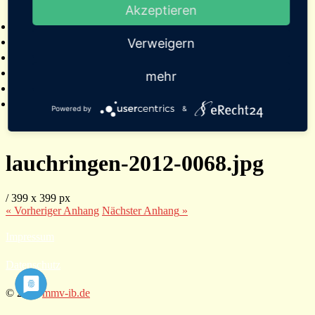
Akzeptieren
2025
Bildergalerien
Referenzen
Verweigern
Empfehlungen von Städten und Gemeinden
Presse
mehr
Links
Kontakt
Powered by
&
lauchringen-2012-0068.jpg
/
399
x
399 px
« Vorheriger
Anhang
Nächster
Anhang
»
Impressum
Datenschutz
© 2026
mmv-ib.de