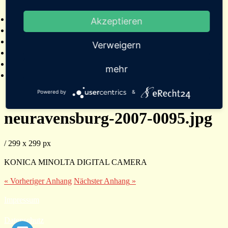
2025
Bildergalerien
Akzeptieren
Referenzen
Empfehlungen von Städten und Gemeinden
Verweigern
Presse
Links
mehr
Kontakt
Powered by
&
neuravensburg-2007-0095.jpg
/
299
x
299 px
KONICA MINOLTA DIGITAL CAMERA
« Vorheriger
Anhang
Nächster
Anhang
»
Impressum
Datenschutz