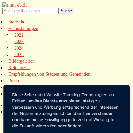
Startseite
Veranstaltungen
2022
2023
2024
2025
Bildergalerien
Referenzen
Empfehlungen von Städten und Gemeinden
Presse
Links
Kontakt
Diese Seite nutzt Website Tracking-Technologien von
Dritten, um ihre Dienste anzubieten, stetig zu
Startseite
verbessern und Werbung entsprechend der Interessen
Veranstaltungen
der Nutzer anzuzeigen. Ich bin damit einverstanden
2022
und kann meine Einwilligung jederzeit mit Wirkung für
2023
die Zukunft widerrufen oder ändern.
2024