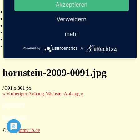
Akzeptieren
2025
Bildergalerien
Referenzen
Verweigern
Empfehlungen von Städten und Gemeinden
Presse
mehr
Links
Kontakt
Powered by
&
hornstein-2009-0091.jpg
/
301
x
301 px
« Vorheriger
Anhang
Nächster
Anhang
»
Impressum
Datenschutz
© 2026
mmv-ib.de