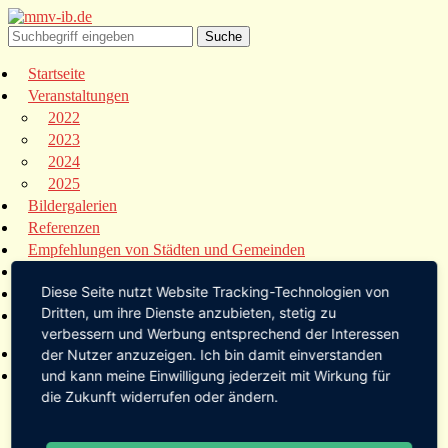
Startseite
Veranstaltungen
2022
2023
2024
2025
Bildergalerien
Referenzen
Empfehlungen von Städten und Gemeinden
Presse
Diese Seite nutzt Website Tracking-Technologien von
Links
Dritten, um ihre Dienste anzubieten, stetig zu
Kontakt
verbessern und Werbung entsprechend der Interessen
Startseite
der Nutzer anzuzeigen. Ich bin damit einverstanden
Veranstaltungen
und kann meine Einwilligung jederzeit mit Wirkung für
die Zukunft widerrufen oder ändern.
2022
2023
2024