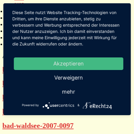
2025
Bildergalerien
Diese Seite nutzt Website Tracking-Technologien von
Referenzen
Dritten, um ihre Dienste anzubieten, stetig zu
Empfehlungen von Städten und Gemeinden
verbessern und Werbung entsprechend der Interessen
Presse
der Nutzer anzuzeigen. Ich bin damit einverstanden
und kann meine Einwilligung jederzeit mit Wirkung für
Links
die Zukunft widerrufen oder ändern.
Kontakt
Archive
(page 1 of 10)
Akzeptieren
bad-waldsee-2007-0100
Verweigern
bad-waldsee-2007-0099
mehr
bad-waldsee-2007-0098
Powered by
&
bad-waldsee-2007-0096
bad-waldsee-2007-0097