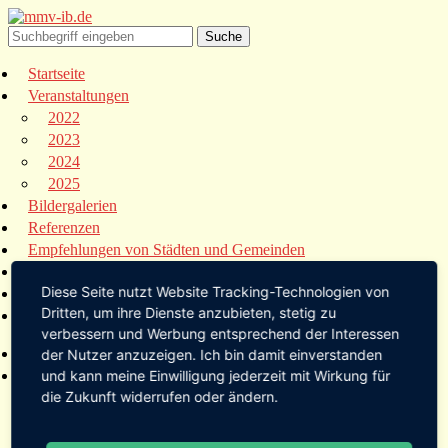
Startseite
Veranstaltungen
2022
2023
2024
2025
Bildergalerien
Referenzen
Empfehlungen von Städten und Gemeinden
Presse
Diese Seite nutzt Website Tracking-Technologien von
Links
Dritten, um ihre Dienste anzubieten, stetig zu
Kontakt
verbessern und Werbung entsprechend der Interessen
Startseite
der Nutzer anzuzeigen. Ich bin damit einverstanden
Veranstaltungen
und kann meine Einwilligung jederzeit mit Wirkung für
die Zukunft widerrufen oder ändern.
2022
2023
2024