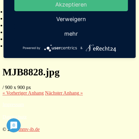
Akzeptieren
2025
Bildergalerien
Referenzen
Verweigern
Empfehlungen von Städten und Gemeinden
Presse
mehr
Links
Kontakt
Powered by
&
MJB8828.jpg
/
900
x
900 px
« Vorheriger
Anhang
Nächster
Anhang
»
Impressum
Datenschutz
© 2026
mmv-ib.de