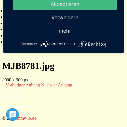
Akzeptieren
2025
Bildergalerien
Referenzen
Verweigern
Empfehlungen von Städten und Gemeinden
Presse
mehr
Links
Kontakt
Powered by
&
MJB8781.jpg
/
900
x
900 px
« Vorheriger
Anhang
Nächster
Anhang
»
Impressum
Datenschutz
© 2026
mmv-ib.de