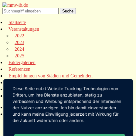
Startseite
Veranstaltungen
2022
2023
2024
2025
Bildergalerien
Referenzen
Empfehlungen von Städten und Gemeinden
Presse
Diese Seite nutzt Website Tracking-Technologien von
Links
Dritten, um ihre Dienste anzubieten, stetig zu
Kontakt
verbessern und Werbung entsprechend der Interessen
Startseite
der Nutzer anzuzeigen. Ich bin damit einverstanden
Veranstaltungen
und kann meine Einwilligung jederzeit mit Wirkung für
die Zukunft widerrufen oder ändern.
2022
2023
2024