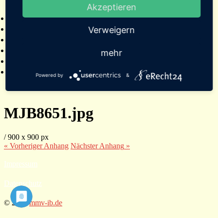
Akzeptieren
2025
Bildergalerien
Referenzen
Verweigern
Empfehlungen von Städten und Gemeinden
Presse
mehr
Links
Kontakt
Powered by
&
MJB8651.jpg
/
900
x
900 px
« Vorheriger
Anhang
Nächster
Anhang
»
Impressum
Datenschutz
© 2026
mmv-ib.de