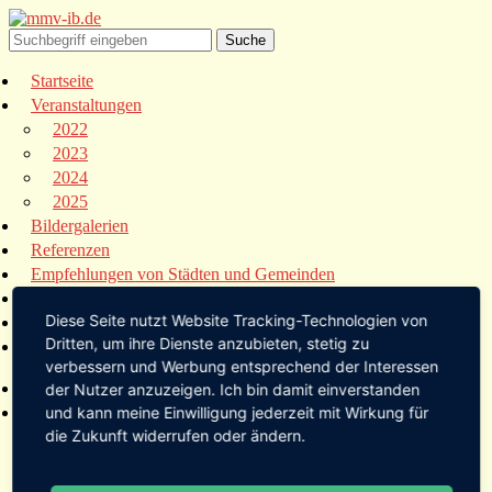
Startseite
Veranstaltungen
2022
2023
2024
2025
Bildergalerien
Referenzen
Empfehlungen von Städten und Gemeinden
Presse
Diese Seite nutzt Website Tracking-Technologien von
Links
Dritten, um ihre Dienste anzubieten, stetig zu
Kontakt
verbessern und Werbung entsprechend der Interessen
Startseite
der Nutzer anzuzeigen. Ich bin damit einverstanden
Veranstaltungen
und kann meine Einwilligung jederzeit mit Wirkung für
die Zukunft widerrufen oder ändern.
2022
2023
2024