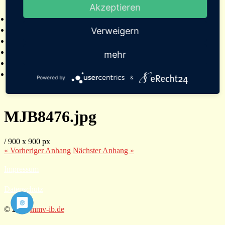
Akzeptieren
2025
Bildergalerien
Referenzen
Verweigern
Empfehlungen von Städten und Gemeinden
Presse
mehr
Links
Kontakt
Powered by
&
MJB8476.jpg
/
900
x
900 px
« Vorheriger
Anhang
Nächster
Anhang
»
Impressum
Datenschutz
© 2026
mmv-ib.de