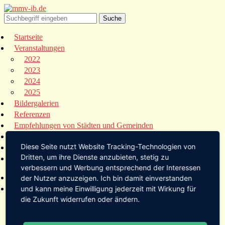
Startseite
Veranstaltungen
2022
2023
2024
2025
Bildergalerien
Referenzen
Empfehlungen von Städten und Gemeinden
Presse
Diese Seite nutzt Website Tracking-Technologien von
Links
Dritten, um ihre Dienste anzubieten, stetig zu
Kontakt
verbessern und Werbung entsprechend der Interessen
Startseite
der Nutzer anzuzeigen. Ich bin damit einverstanden
Veranstaltungen
und kann meine Einwilligung jederzeit mit Wirkung für
die Zukunft widerrufen oder ändern.
2022
2023
2024