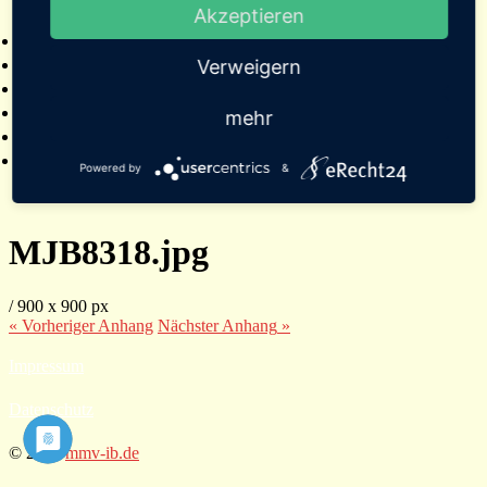
Akzeptieren
2025
Bildergalerien
Referenzen
Verweigern
Empfehlungen von Städten und Gemeinden
Presse
mehr
Links
Kontakt
Powered by
&
MJB8318.jpg
/
900
x
900 px
« Vorheriger
Anhang
Nächster
Anhang
»
Impressum
Datenschutz
© 2026
mmv-ib.de