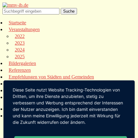
Startseite
Veranstaltungen
2022
2023
2024
2025
Bildergalerien
Referenzen
Empfehlungen von Städten und Gemeinden
Presse
Diese Seite nutzt Website Tracking-Technologien von
Links
Dritten, um ihre Dienste anzubieten, stetig zu
Kontakt
verbessern und Werbung entsprechend der Interessen
Startseite
der Nutzer anzuzeigen. Ich bin damit einverstanden
Veranstaltungen
und kann meine Einwilligung jederzeit mit Wirkung für
die Zukunft widerrufen oder ändern.
2022
2023
2024