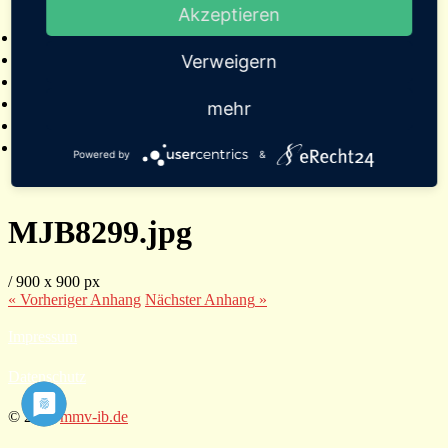
Akzeptieren
2025
Bildergalerien
Referenzen
Verweigern
Empfehlungen von Städten und Gemeinden
Presse
mehr
Links
Kontakt
Powered by
&
MJB8299.jpg
/
900
x
900 px
« Vorheriger
Anhang
Nächster
Anhang
»
Impressum
Datenschutz
© 2026
mmv-ib.de