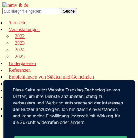
Startseite
Veranstaltungen
2022
2023
2024
2025
Bildergalerien
Referenzen
Empfehlungen von Städten und Gemeinden
Presse
Diese Seite nutzt Website Tracking-Technologien von
Links
Dritten, um ihre Dienste anzubieten, stetig zu
Kontakt
verbessern und Werbung entsprechend der Interessen
Startseite
der Nutzer anzuzeigen. Ich bin damit einverstanden
Veranstaltungen
und kann meine Einwilligung jederzeit mit Wirkung für
die Zukunft widerrufen oder ändern.
2022
2023
2024