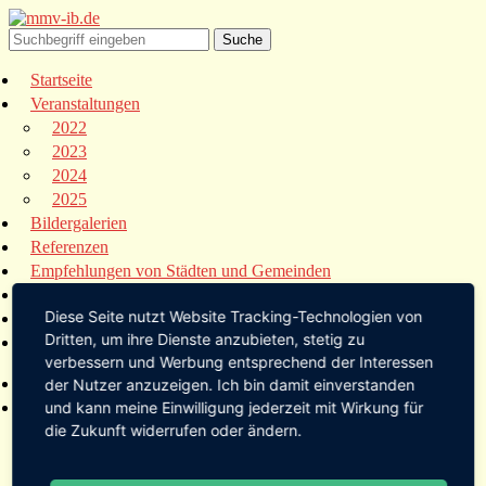
Startseite
Veranstaltungen
2022
2023
2024
2025
Bildergalerien
Referenzen
Empfehlungen von Städten und Gemeinden
Presse
Diese Seite nutzt Website Tracking-Technologien von
Links
Dritten, um ihre Dienste anzubieten, stetig zu
Kontakt
verbessern und Werbung entsprechend der Interessen
Startseite
der Nutzer anzuzeigen. Ich bin damit einverstanden
Veranstaltungen
und kann meine Einwilligung jederzeit mit Wirkung für
die Zukunft widerrufen oder ändern.
2022
2023
2024