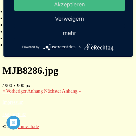
Akzeptieren
2025
Bildergalerien
Referenzen
Verweigern
Empfehlungen von Städten und Gemeinden
Presse
mehr
Links
Kontakt
Powered by
&
MJB8286.jpg
/
900
x
900 px
« Vorheriger
Anhang
Nächster
Anhang
»
Impressum
Datenschutz
© 2026
mmv-ib.de