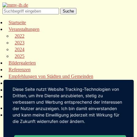
Startseite
Veranstaltungen
2022
2023
2024
2025
Bildergalerien
Referenzen
Empfehlungen von Städten und Gemeinden
Presse
Diese Seite nutzt Website Tracking-Technologien von
Links
Dritten, um ihre Dienste anzubieten, stetig zu
Kontakt
verbessern und Werbung entsprechend der Interessen
Startseite
der Nutzer anzuzeigen. Ich bin damit einverstanden
Veranstaltungen
und kann meine Einwilligung jederzeit mit Wirkung für
die Zukunft widerrufen oder ändern.
2022
2023
2024