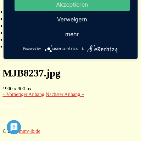
Akzeptieren
2025
Bildergalerien
Referenzen
Verweigern
Empfehlungen von Städten und Gemeinden
Presse
mehr
Links
Kontakt
Powered by
&
MJB8237.jpg
/
900
x
900 px
« Vorheriger
Anhang
Nächster
Anhang
»
Impressum
Datenschutz
© 2026
mmv-ib.de