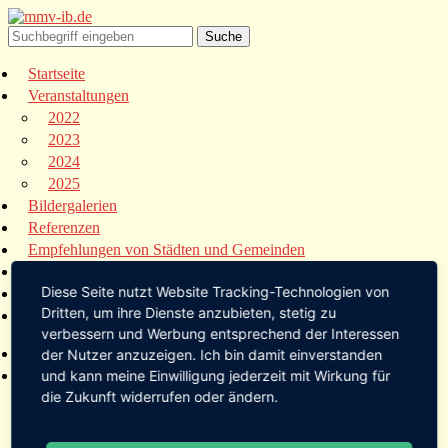
Startseite
Veranstaltungen
2022
2023
2024
2025
Bildergalerien
Referenzen
Empfehlungen von Städten und Gemeinden
Presse
Diese Seite nutzt Website Tracking-Technologien von
Links
Dritten, um ihre Dienste anzubieten, stetig zu
Kontakt
verbessern und Werbung entsprechend der Interessen
Startseite
der Nutzer anzuzeigen. Ich bin damit einverstanden
Veranstaltungen
und kann meine Einwilligung jederzeit mit Wirkung für
die Zukunft widerrufen oder ändern.
2022
2023
2024