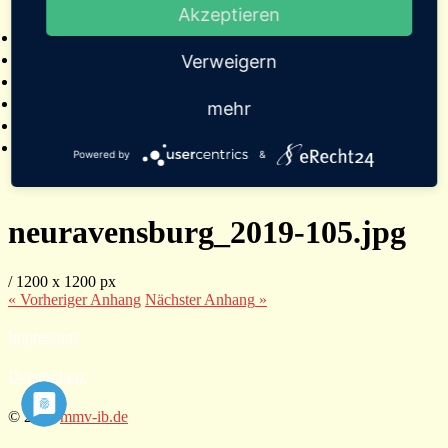
Akzeptieren
2025
Bildergalerien
Referenzen
Verweigern
Empfehlungen von Städten und Gemeinden
Presse
mehr
Links
Kontakt
Powered by
&
neuravensburg_2019-105.jpg
/
1200
x
1200 px
« Vorheriger
Anhang
Nächster
Anhang
»
Impressum
Datenschutz
© 2026
mmv-ib.de