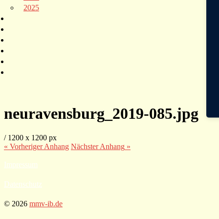
2025
neuravensburg_2019-085.jpg
/
1200
x
1200 px
« Vorheriger
Anhang
Nächster
Anhang
»
Impressum
Datenschutz
© 2026
mmv-ib.de