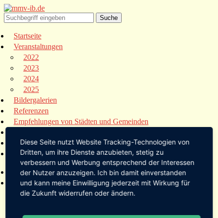
Startseite
Veranstaltungen
2022
2023
2024
2025
Bildergalerien
Referenzen
Empfehlungen von Städten und Gemeinden
Presse
Diese Seite nutzt Website Tracking-Technologien von
Links
Dritten, um ihre Dienste anzubieten, stetig zu
Kontakt
verbessern und Werbung entsprechend der Interessen
Startseite
der Nutzer anzuzeigen. Ich bin damit einverstanden
Veranstaltungen
und kann meine Einwilligung jederzeit mit Wirkung für
die Zukunft widerrufen oder ändern.
2022
2023
2024