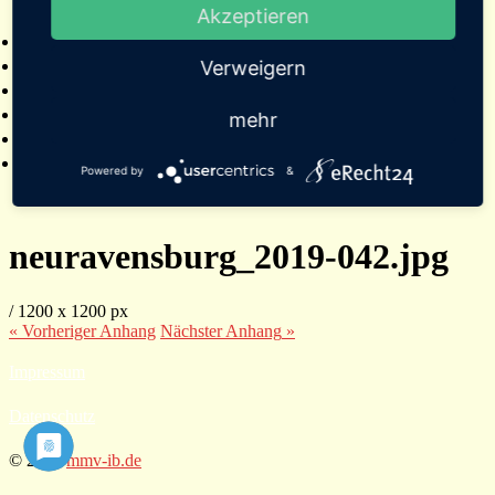
Akzeptieren
2025
Bildergalerien
Referenzen
Verweigern
Empfehlungen von Städten und Gemeinden
Presse
mehr
Links
Kontakt
Powered by
&
neuravensburg_2019-042.jpg
/
1200
x
1200 px
« Vorheriger
Anhang
Nächster
Anhang
»
Impressum
Datenschutz
© 2026
mmv-ib.de