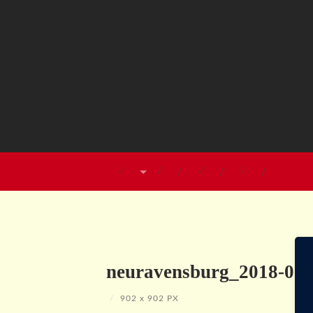
neuravensburg_2018-004
/
902
x
902 PX