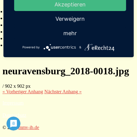
Akzeptieren
2025
Bildergalerien
Referenzen
Verweigern
Empfehlungen von Städten und Gemeinden
Presse
mehr
Links
Kontakt
Powered by
&
neuravensburg_2018-0018.jpg
/
902
x
902 px
« Vorheriger
Anhang
Nächster
Anhang
»
Impressum
Datenschutz
© 2026
mmv-ib.de