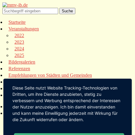
Startseite
Veranstaltungen
2022
2023
2024
2025
Bildergalerien
Referenzen
Empfehlungen von Städten und Gemeinden
Presse
Diese Seite nutzt Website Tracking-Technologien von
Links
Dritten, um ihre Dienste anzubieten, stetig zu
Kontakt
verbessern und Werbung entsprechend der Interessen
Startseite
der Nutzer anzuzeigen. Ich bin damit einverstanden
Veranstaltungen
und kann meine Einwilligung jederzeit mit Wirkung für
die Zukunft widerrufen oder ändern.
2022
2023
2024