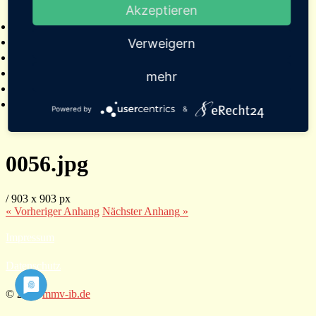
Akzeptieren
2025
Bildergalerien
Referenzen
Verweigern
Empfehlungen von Städten und Gemeinden
Presse
mehr
Links
Kontakt
Powered by
&
0056.jpg
/
903
x
903 px
« Vorheriger
Anhang
Nächster
Anhang
»
Impressum
Datenschutz
© 2026
mmv-ib.de