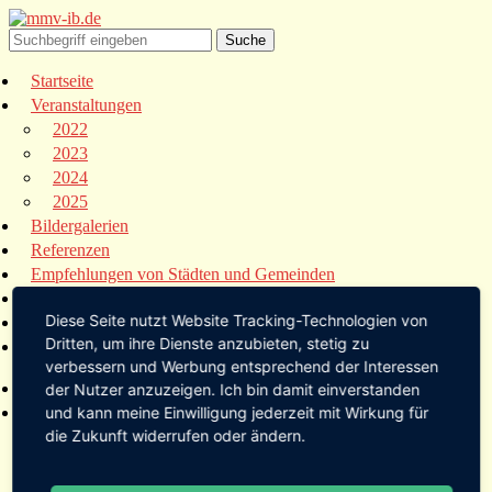
Startseite
Veranstaltungen
2022
2023
2024
2025
Bildergalerien
Referenzen
Empfehlungen von Städten und Gemeinden
Presse
Diese Seite nutzt Website Tracking-Technologien von
Links
Dritten, um ihre Dienste anzubieten, stetig zu
Kontakt
verbessern und Werbung entsprechend der Interessen
Startseite
der Nutzer anzuzeigen. Ich bin damit einverstanden
Veranstaltungen
und kann meine Einwilligung jederzeit mit Wirkung für
die Zukunft widerrufen oder ändern.
2022
2023
2024