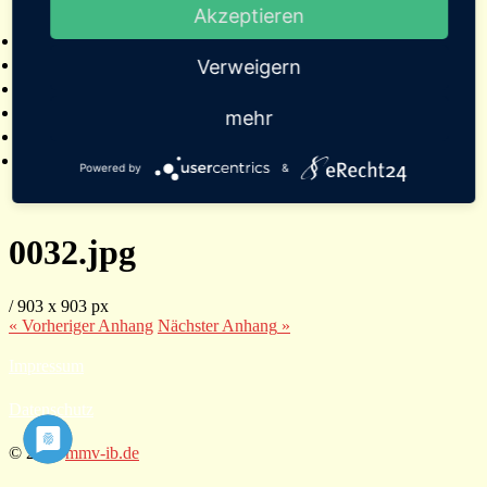
Akzeptieren
2025
Bildergalerien
Referenzen
Verweigern
Empfehlungen von Städten und Gemeinden
Presse
mehr
Links
Kontakt
Powered by
&
0032.jpg
/
903
x
903 px
« Vorheriger
Anhang
Nächster
Anhang
»
Impressum
Datenschutz
© 2026
mmv-ib.de