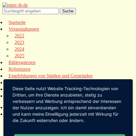
Startseite
Veranstaltungen
2022
2023
2024
2025
Bildergalerien
Referenzen
Empfehlungen von Städten und Gemeinden
Presse
Diese Seite nutzt Website Tracking-Technologien von
Links
Dritten, um ihre Dienste anzubieten, stetig zu
Kontakt
verbessern und Werbung entsprechend der Interessen
Startseite
der Nutzer anzuzeigen. Ich bin damit einverstanden
Veranstaltungen
und kann meine Einwilligung jederzeit mit Wirkung für
die Zukunft widerrufen oder ändern.
2022
2023
2024