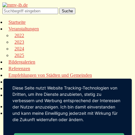
Startseite
Veranstaltungen
2022
2023
2024
2025
Bildergalerien
Referenzen
Empfehlungen von Städten und Gemeinden
Presse
Diese Seite nutzt Website Tracking-Technologien von
Links
Dritten, um ihre Dienste anzubieten, stetig zu
Kontakt
verbessern und Werbung entsprechend der Interessen
Startseite
der Nutzer anzuzeigen. Ich bin damit einverstanden
Veranstaltungen
und kann meine Einwilligung jederzeit mit Wirkung für
die Zukunft widerrufen oder ändern.
2022
2023
2024