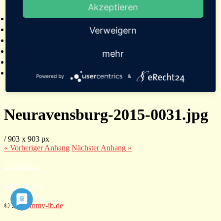
Akzeptieren
2025
Bildergalerien
Referenzen
Verweigern
Empfehlungen von Städten und Gemeinden
Presse
mehr
Links
Kontakt
Powered by
&
Neuravensburg-2015-0031.jpg
/
903
x
903 px
« Vorheriger
Anhang
Nächster
Anhang
»
Impressum
Datenschutz
© 2026
mmv-ib.de