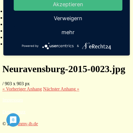
Akzeptieren
2025
Bildergalerien
Referenzen
Verweigern
Empfehlungen von Städten und Gemeinden
Presse
mehr
Links
Kontakt
Powered by
&
Neuravensburg-2015-0023.jpg
/
903
x
903 px
« Vorheriger
Anhang
Nächster
Anhang
»
Impressum
Datenschutz
© 2026
mmv-ib.de