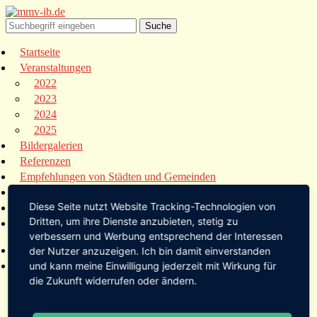
Startseite
Veranstaltungen
2022
2023
2024
2025
Bildergalerien
Referenzen
Empfehlungen von Städten und Gemeinden
Presse
Diese Seite nutzt Website Tracking-Technologien von
Links
Dritten, um ihre Dienste anzubieten, stetig zu
Kontakt
verbessern und Werbung entsprechend der Interessen
Startseite
der Nutzer anzuzeigen. Ich bin damit einverstanden
Veranstaltungen
und kann meine Einwilligung jederzeit mit Wirkung für
die Zukunft widerrufen oder ändern.
2022
2023
2024