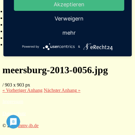
Akzeptieren
2025
Bildergalerien
Referenzen
Verweigern
Empfehlungen von Städten und Gemeinden
Presse
mehr
Links
Kontakt
Powered by
&
meersburg-2013-0056.jpg
/
903
x
903 px
« Vorheriger
Anhang
Nächster
Anhang
»
Impressum
Datenschutz
© 2026
mmv-ib.de