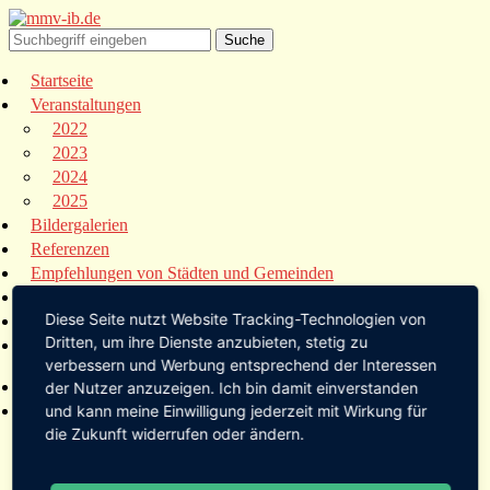
Startseite
Veranstaltungen
2022
2023
2024
2025
Bildergalerien
Referenzen
Empfehlungen von Städten und Gemeinden
Presse
Diese Seite nutzt Website Tracking-Technologien von
Links
Dritten, um ihre Dienste anzubieten, stetig zu
Kontakt
verbessern und Werbung entsprechend der Interessen
Startseite
der Nutzer anzuzeigen. Ich bin damit einverstanden
Veranstaltungen
und kann meine Einwilligung jederzeit mit Wirkung für
die Zukunft widerrufen oder ändern.
2022
2023
2024